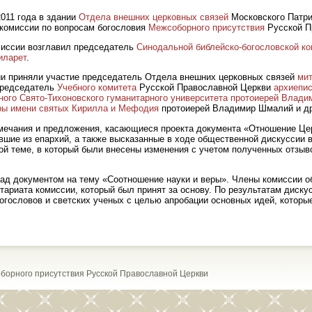
2011 года в здании
Отдела внешних церковных связей
Московского Патри
 комиссии по вопросам богословия
Межсоборного присутствия
Русской П
миссии возглавил председатель
Синодальной библейско-богословской к
иларет
.
ии приняли участие председатель Отдела внешних церковных связей
ми
председатель
Учебного комитета
Русской Православной Церкви
архиепис
ого Свято-Тихоновского гуманитарного университета
протоиерей Влади
ры имени святых Кирилла и Мефодия
протоиерей Владимир Шмалий и др
амечания и предложения, касающиеся проекта документа «Отношение Ц
вшие из епархий, а также высказанные в ходе общественной дискуссии 
ой теме, в который были внесены изменения с учетом полученных отзыв
ад документом на тему «Соотношение науки и веры». Члены комиссии о
тариата комиссии, который был принят за основу. По результатам диск
огословов и светских ученых с целью апробации основных идей, котор
борного присутствия Русской Православной Церкви