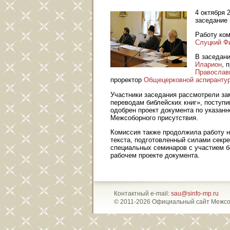
4 октября 
заседание
Работу ко
Слуцкий Ф
В заседан
Иларион
, 
Православн
проректор
Общецерковной аспиранту
Участники заседания рассмотрели з
переводам библейских книг», поступи
одобрен проект документа по указанн
Межсоборного присутствия.
Комиссия также продолжила работу н
текста, подготовленный силами секре
специальных семинаров с участием б
рабочем проекте документа.
Контактный e-mail:
sau@sinfo-mp.ru
© 2011-2026 Официальный сайт Межсо