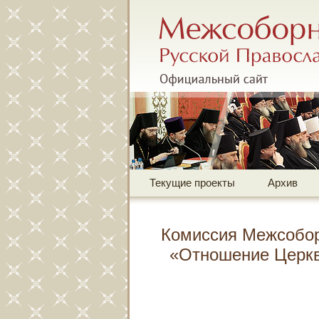
Межсоборное присутств
Офиц
Текущие проекты
Архив
Комиссия Межсобор
«Отношение Церкв