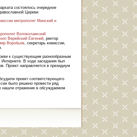
архата состоялось очередное
равославной Церкви.
омиссии
митрополит Минский и
трополит Волоколамский
коп Верейский Евгений
, ректор
мир Воробьев
, секретарь комиссии,
.
еркви к существующим разнообразным
в Интернете. В ходе заседания был
ов. Проект направляется в президиум
бсудили проект соответствующего
уссии было решено провести ряд
ые нашли отражение в обсуждаемом