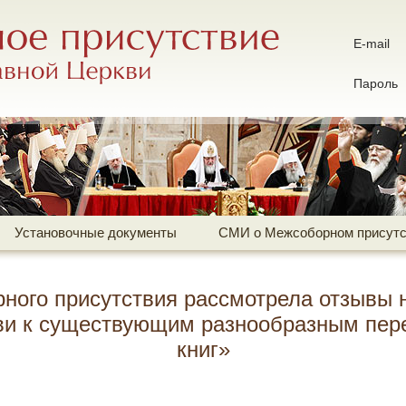
ие Русской Православной Церкви
E-mail
иальный сайт
Пароль
Установочные документы
СМИ о Межсоборном присутс
ного присутствия рассмотрела отзывы н
и к существующим разнообразным пер
книг»