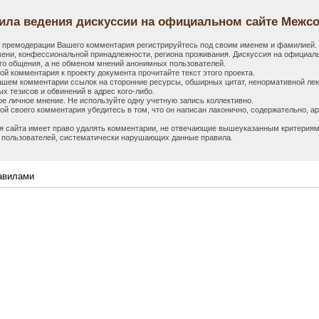
ила ведения дискуссии на официальном сайте Межсо
 премодерации Вашего комментария регистрируйтесь под своим именем и фамилией. 
ени, конфессиональной принадлежности, региона проживания. Дискуссия на официал
го общения, а не обменом мнений анонимных пользователей.
ой комментария к проекту документа прочитайте текст этого проекта.
ашем комментарии ссылок на сторонние ресурсы, обширных цитат, ненормативной лек
х тезисов и обвинений в адрес кого-либо.
е личное мнение. Не используйте одну учетную запись коллективно.
ой своего комментария убедитесь в том, что он написан лаконично, содержательно, а
 сайта имеет право удалять комментарии, не отвечающие вышеуказанным критериям,
 пользователей, систематически нарушающих данные правила.
авилами