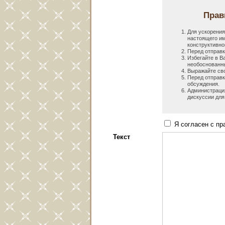
Прав
Для ускорения
настоящего им
конструктивно
Перед отправк
Избегайте в В
необоснованны
Выражайте сво
Перед отправк
обсуждения.
Администрация
дискуссии для
Я согласен с пр
Текст