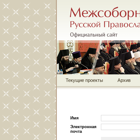
Межсоборное присутств
Офиц
Текущие проекты
Архив
Имя
Электронная
почта